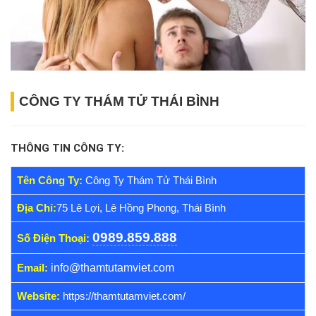
CÔNG TY THÁM TỬ THÁI BÌNH
THÔNG TIN CÔNG TY:
Tên Công Ty:
Công Ty Thám Tử Thái Bình
Địa Chỉ:
7
5 Lê Lợi, Lê Hồng Phong, Thái Bình
0989.859.888
Số Điện Thoại:
Email:
i
nfo@thamtutamviet.com
Website:
https://thamtutamviet.com/