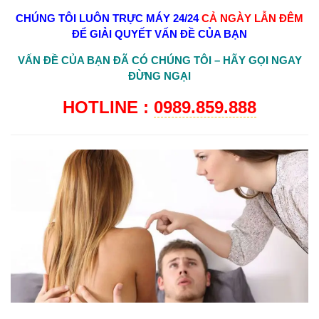
CHÚNG TÔI LUÔN TRỰC MÁY 24/24
CẢ NGÀY LẪN ĐÊM
ĐỂ GIẢI QUYẾT VẤN ĐỀ CỦA BẠN
VẤN ĐỀ CỦA BẠN ĐÃ CÓ CHÚNG TÔI – HÃY GỌI NGAY
ĐỪNG NGẠI
HOTLINE :
0989.859.888