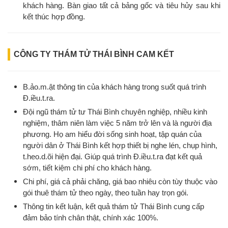
khách hàng. Bàn giao tất cả bảng gốc và tiêu hủy sau khi
kết thúc hợp đồng.
CÔNG TY THÁM TỬ THÁI BÌNH CAM KẾT
B.ảo.m.ật thông tin của khách hàng trong suốt quá trình
Đ.iều.t.ra.
Đội ngũ thám tử tư Thái Bình chuyên nghiệp, nhiều kinh
nghiệm, thâm niên làm việc 5 năm trở lên và là người địa
phương. Họ am hiểu đời sống sinh hoạt, tập quán của
người dân ở Thái Bình kết hợp thiết bị nghe lén, chụp hình,
t.heo.d.õi hiện đại. Giúp quá trình Đ.iều.t.ra đạt kết quả
sớm, tiết kiệm chi phí cho khách hàng.
Chi phí, giá cả phải chăng, giá bao nhiêu còn tùy thuộc vào
gói thuê thám tử theo ngày, theo tuần hay trọn gói.
Thông tin kết luận, kết quả thám tử Thái Bình cung cấp
đảm bảo tính chân thật, chính xác 100%.