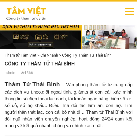
Thám tử Tâm Việt
>
Chi Nhánh
>
Công Ty Thám Tử Thái Bình
CÔNG TY THÁM TỬ THÁI BÌNH
admin
1366
Thám Tử Thái Bình
– Văn phòng thám tử tư cung cấp
các dịch vụ t.heo.d.õi ngoại tình, g.iám.s.át con cái, xác minh
thông tin số điện thoại lạc danh, tài khoản ngân hàng, biển số xe,
sổ đỏ, sổ hộ khẩu…Đi.ều Tr.a đối tác làm ăn, con nợ. Tìm
người thân thất lạc, con cái bỏ nhà đi… Thám tử Thái Bình với
đội ngũ nhân viên chuyên nghiệp, hoạt động 24/24 cam kết
mang về kết quả nhanh chóng và chính xác nhất.