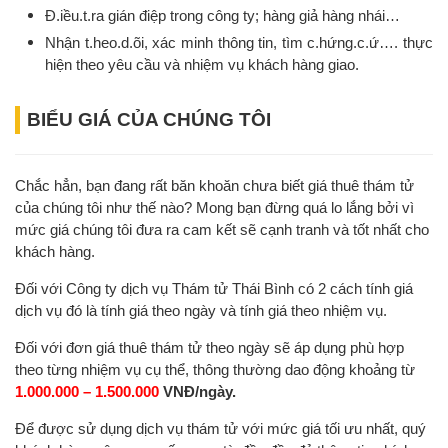
Đ.iều.t.ra gián điệp trong công ty; hàng giả hàng nhái…
Nhận t.heo.d.õi, xác minh thông tin, tìm c.hứng.c.ứ…. thực
hiện theo yêu cầu và nhiệm vụ khách hàng giao.
BIỂU GIÁ CỦA CHÚNG TÔI
Chắc hẳn, bạn đang rất băn khoăn chưa biết giá thuê thám tử
của chúng tôi như thế nào? Mong bạn đừng quá lo lắng bởi vì
mức giá chúng tôi đưa ra cam kết sẽ cạnh tranh và tốt nhất cho
khách hàng.
Đối với Công ty dịch vụ Thám tử Thái Bình có 2 cách tính giá
dịch vụ đó là tính giá theo ngày và tính giá theo nhiệm vụ.
Đối với đơn giá thuê thám tử theo ngày sẽ áp dụng phù hợp
theo từng nhiệm vụ cụ thể, thông thường dao động khoảng từ
1.000.000 – 1.500.000
VNĐ/ngày.
Để được sử dụng dịch vụ thám tử với mức giá tối ưu nhất, quý