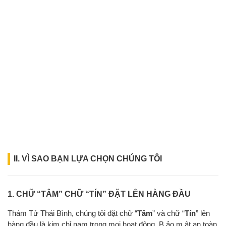
II. VÌ SAO BẠN LỰA CHỌN CHÚNG TÔI
1. CHỮ “TÂM” CHỮ “TÍN” ĐẶT LÊN HÀNG ĐẦU
Thám Tử Thái Bình, chúng tôi đặt chữ “
Tâm
” và chữ “
Tín
” lên
hàng đầu là kim chỉ nam trong mọi hoạt động, B.ảo.m.ật an toàn