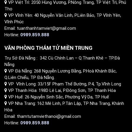
VP Việt Trì: 2050 Hùng Vương, P.Nông Trang, TP Việt Trì, Phú
Thọ
VP Vĩnh Yên: 40 Nguyễn Văn Linh, P.Liên Bảo, TP Vĩnh Yên,
Vĩnh Phúc
Email: tuanthanhtamviet@gmail.com
Hotline:
0989.859.888
VĂN PHÒNG THÁM TỬ MIỀN TRUNG
Trụ Sở Đà Nẵng : 342 Cù Chính Lan – Q.Thanh Khê – TP.Đà
Nẵng
VP Đà Nẵng: 268 Nguyễn Lương Bằng, P.Hoà Khánh Bắc,
Q.Liên Chiểu, TP Đà Nẵng.
VP Vĩnh Long: 33/15F Phạm Thế Bường, P.4, Tp.Vĩnh Long
VP Thanh Hóa: 198D Lê Lai, P.Đông Sơn, TP Thanh Hóa
VP Huế: 26 Nguyễn Sinh Sắc, Phường Vỹ Dạ, TP Huế
VP Nha Trang: 162 Mê Linh, P.Tân Lập, TP Nha Trang, Khánh
Hòa
Email: thamtutamviethanoi@gmail.com
Hotline:
0989.859.888