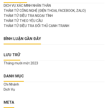
DỊCH VỤ XÁC MINH NHÂN THÂN
THÁM TỬ CÔNG NGHỆ (ĐIỆN THOẠI, FACEBOOK, ZALO)
THÁM TỬ ĐIỀU TRA NGOẠI TÌNH
THÁM TỬ THEO YÊU CẦU
THÁM TỬ ĐIỀU TRA ĐỐI THỦ CẠNH TRANH
BÌNH LUẬN GẦN ĐÂY
LƯU TRỮ
Tháng mười một 2023
DANH MỤC
Chi Nhánh
Dịch Vụ
META