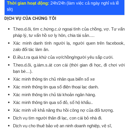
Thời gian hoạt động:
24h/24h (làm việc cả ngày nghỉ và lễ
tết)
DỊCH VỤ CỦA CHÚNG TÔI
T.heo.d.õi, tìm c.hứng.c.ứ ngoại tình của chồng, vợ. Tư vấn
pháp lý, tư vấn hồ sơ ly hôn, chia tài sản….
Xác minh danh tính người lạ, người quen trên facebook,
zalo đối tác làm ăn.
Đ.iều.t.ra quá khứ của vợ/chồng/người yêu sắp cưới.
T.heo.d.õi, g.iám.s.át con cái (thời gian đi học, đi chơi với
bạn bè…).
Xác minh thông tin chủ nhân qua biển số xe
Xác minh thông tin qua số điện thoại lạc danh.
Xác minh thông tin chủ tài khoản ngân hàng.
Xác minh thông tin qua sổ đỏ, sổ hộ khẩu..
Xác minh về khả năng thu hồi công nợ của đối tượng.
Dịch vụ tìm người thân đi lạc, con cái bỏ nhà đi.
Dịch vụ cho thuê bảo vệ an ninh doanh nghiệp, vệ sĩ,